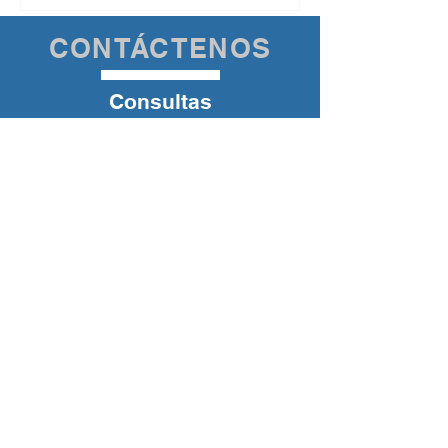
CONTÁCTENOS
Consultas
Para cualquier tipo de consulta rellene
nuestros formulario de contacto o
llámenos a cualquier de los teléfonos
reflejados a continuación.
AQUEXPO