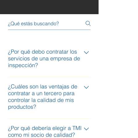
¿Por qué debo contratar los
servicios de una empresa de
inspección?
Para verificar la existencia de la 
¿Cuáles son las ventajas de
fábrica (Verificación de 
contratar a un tercero para
proveedores).
controlar la calidad de mis
Para verificar si la fábrica tiene 
productos?
la capacidad suficiente para 
satisfacer mi pedido (Auditoría 
Profesionalismo: procedimiento 
de fábrica).
¿Por qué debería elegir a TMI
de trabajo desarrollado según 
Para estar seguro de que la 
como mi socio de calidad?
la gama del producto
fábrica cumple con las normas 