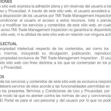
CIONES
te sitio web expresa la adhesión plena y sin reservas del usuario a l
o y Privacidad. A través de este sitio web, el usuario accederá a 
a disposición de los usuarios por TMI Trade Management Inspection
 condicionar al usuario el acceso a estos recursos, total o parci
o a modificar los servicios y contenidos de este sitio web, en cua
 aviso.TMI Trade Management Inspection no garantiza la disponibili
sitio web, ni la utilidad de este sitio web en relación con ninguna act
TELECTUAL
ropiedad intelectual respecto de los contenidos, así como lo
s mismos, incluyendo su divulgación, publicación, reproducci
 propiedad exclusiva de TMI Trade Management Inspection . El usuar
ste sitio web con fines distintos a los que se contemplan en los 
y Privacidad.
OS
e los servicios y contenidos de este sitio web es exclusiva respons
eberá servirse de ellos acorde a las funcionalidades permitidas en el
 los presentes Términos y Condiciones de Uso y Privacidad, por 
 de modo tal que no atenten contra las normas de uso y convivencia 
 El Portal es para el uso personal y del usuario por lo que no podr