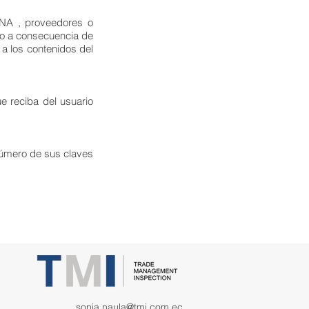
NA , proveedores o
io a consecuencia de
 a los contenidos del
e reciba del usuario
número de sus claves
sonia.naula@tmi.com.ec