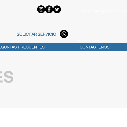
Trade Management Inspe
SOLICITAR SERVICIO
Rastreo Satelital
EGUNTAS FRECUENTES
CONTÁCTENOS
ES