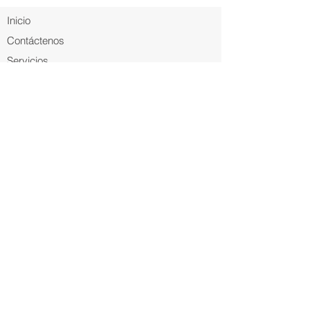
Inicio
Contáctenos
Servicios
Sobre Nosotros
Noticias
Preguntas Frecuentes
Términos y Condiciones
Documentos de Certificados
Sugerencias y Reclamos
Solicitud de Servicios
Reclamos
Política de Cookies