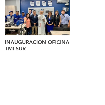
INAUGURACION OFICINA
ECUADOR Y L
TMI SUR
DE SUS LIDE
Entradas recientes