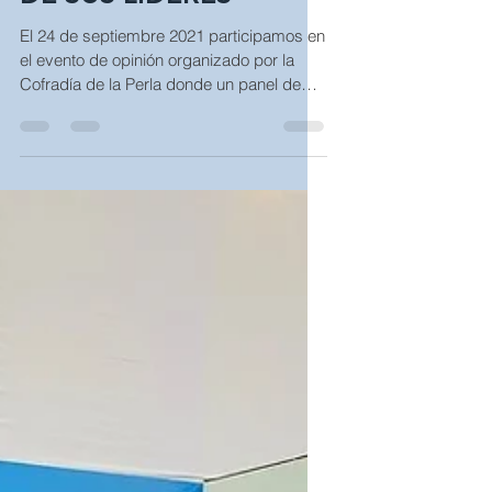
ECUADOR Y LA VISION
DE SUS LIDERES
El 24 de septiembre 2021 participamos en
el evento de opinión organizado por la
Cofradía de la Perla donde un panel de
primer nivel de...