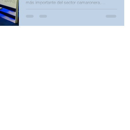
más importante del sector camaronera,
donde...