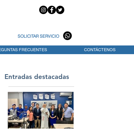
Trade Management Inspe
SOLICITAR SERVICIO
Rastreo Satelital
EGUNTAS FRECUENTES
CONTÁCTENOS
Entradas destacadas