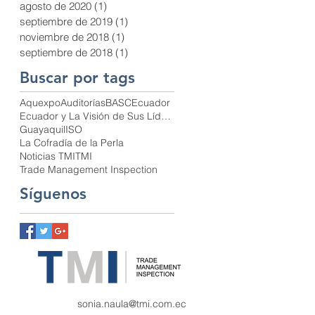
agosto de 2020
(1)
1 entrada
septiembre de 2019
(1)
1 entrada
noviembre de 2018
(1)
1 entrada
septiembre de 2018
(1)
1 entrada
Buscar por tags
Aquexpo
Auditorías
BASC
Ecuador
Ecuador y La Visión de Sus Líderes
Guayaquil
ISO
La Cofradía de la Perla
Noticias TMI
TMI
Trade Management Inspection
Síguenos
sonia.naula@tmi.com.ec