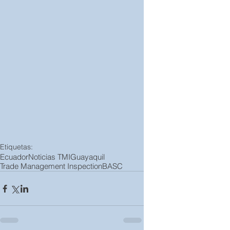
Etiquetas:
Ecuador
Noticias TMI
Guayaquil
Trade Management Inspection
BASC