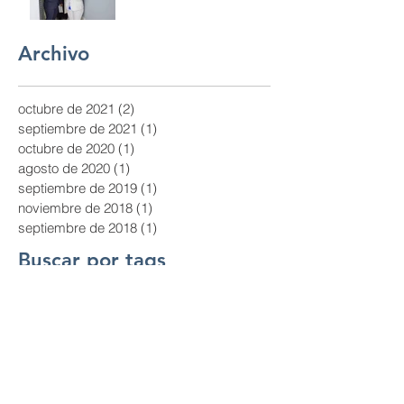
Archivo
octubre de 2021
(2)
2 entradas
septiembre de 2021
(1)
1 entrada
octubre de 2020
(1)
1 entrada
agosto de 2020
(1)
1 entrada
septiembre de 2019
(1)
1 entrada
noviembre de 2018
(1)
1 entrada
septiembre de 2018
(1)
1 entrada
Buscar por tags
Aquexpo
Auditorías
BASC
Ecuador
Ecuador y La Visión de Sus Líderes
Guayaquil
ISO
La Cofradía de la Perla
Noticias TMI
TMI
Trade Management Inspection