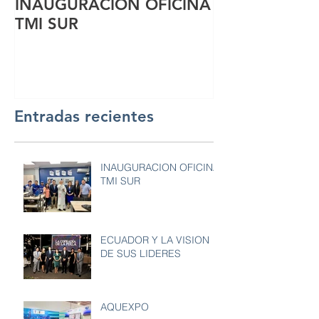
INAUGURACION OFICINA
ECUADOR Y L
TMI SUR
DE SUS LIDE
Entradas recientes
INAUGURACION OFICINA
TMI SUR
ECUADOR Y LA VISION
DE SUS LIDERES
AQUEXPO